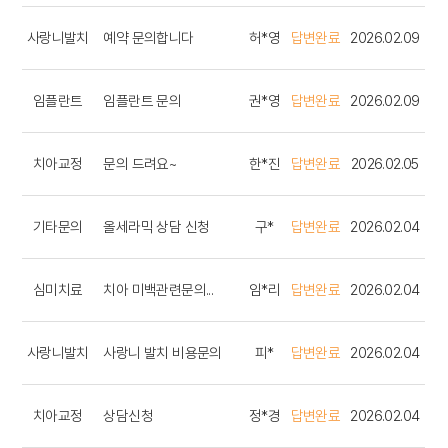
사랑니발치
예약 문의합니다
허*영
답변완료
2026.02.09
임플란트
임플란트 문의
권*영
답변완료
2026.02.09
치아교정
문의 드려요~
한*진
답변완료
2026.02.05
기타문의
올세라믹 상담 신청
구*
답변완료
2026.02.04
심미치료
치아 미백관련문의...
임*리
답변완료
2026.02.04
사랑니발치
사랑니 발치 비용문의
피*
답변완료
2026.02.04
치아교정
상담신청
정*경
답변완료
2026.02.04