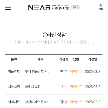
전
체
메
뉴
온라인 상담
서울니어치과가 언제나 친절히 상담해 드리겠습니다.
분야
제목
작성자
답변
작성일
임플란트
윗니 임플란트 관...
전*하
답변완료
2026.02.13
치아교정
비발치 교정
진*
답변완료
2026.02.13
심미치료
안녕하세요 문의드...
김*연
답변완료
2026.02.13