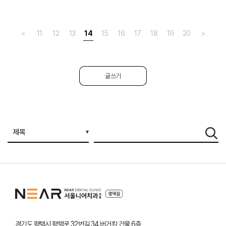
<
11
12
13
14
15
16
17
18
19
20
>
글쓰기
경기도 평택시 평택로 32번길 34 버거킹 건물 6층